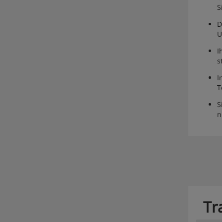
S
D
U
I
s
I
T
S
n
Tr