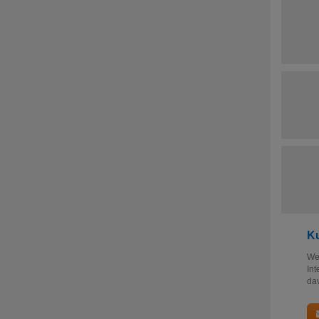
Ku
Web
Int
dav