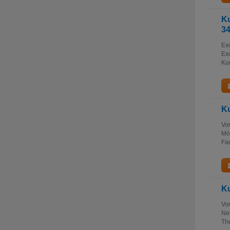
Ku
3
Exc
Exc
Kur
Ku
Vo
Mög
Fa
Ku
Vo
Net
The