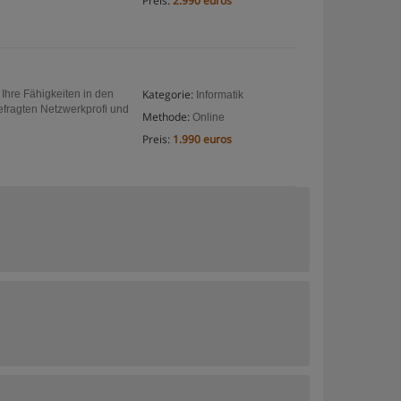
Preis:
2.990 euros
Kategorie:
Ihre Fähigkeiten in den
Informatik
efragten Netzwerkprofi und
Methode:
Online
Preis:
1.990 euros