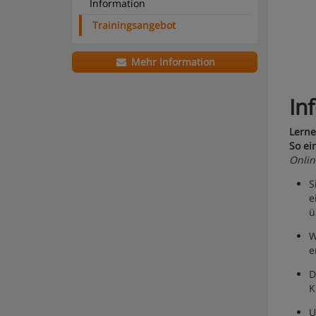
Information
Trainingsangebot
Mehr Information
In
Lerne
So ein
Onlin
S
e
ü
W
e
D
K
U