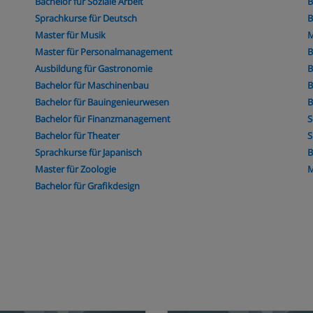
Bachelor für Soziale Arbeit
B
Sprachkurse für Deutsch
B
Master für Musik
M
Master für Personalmanagement
B
Ausbildung für Gastronomie
B
Bachelor für Maschinenbau
B
Bachelor für Bauingenieurwesen
B
Bachelor für Finanzmanagement
S
Bachelor für Theater
S
Sprachkurse für Japanisch
B
Master für Zoologie
M
Bachelor für Grafikdesign