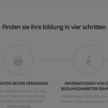
Finden sie ihre bildung in vier schritten
 DATEN SICHER VERSENDEN
INFORMATIONEN VON 
BILDUNGSANBIETER ERH
en sie die kurse aus, für die
ich am meisten interessieren
Vollständige informationen 
 senden sie ihre daten auf
von dem bildungsanbieter er
sichere weisse