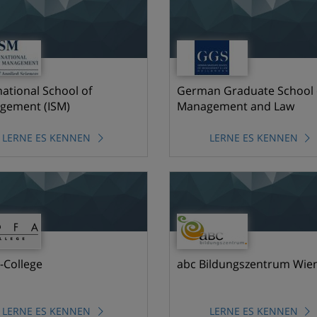
national School of
German Graduate School 
gement (ISM)
Management and Law
LERNE ES KENNEN
LERNE ES KENNEN
College
abc Bildungszentrum Wie
LERNE ES KENNEN
LERNE ES KENNEN