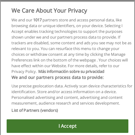
Mehr Information
We Care About Your Privacy
We and our
1017
partners store and access personal data, like
Kurs Mit Bildern arbeiten - Einführungskurs
browsing data or unique identifiers, on your device. Selecting I
E-Lisa Academy: E-Learning Netzwerk
Accept enables tracking technologies to support the purposes
shown under we and our partners process data to provide. If
Mehr Information
trackers are disabled, some content and ads you see may not be as
relevant to you. You can resurface this menu to change your
choices or withdraw consent at any time by clicking the Manage
Preferences link on the bottom of the webpage . Your choices will
have effect within our Website. For more details, refer to our
Privacy Policy.
Más información sobre su privacidad
Allgemeinen geschäftsbedingungen
We and our partners process data to provide:
Use precise geolocation data. Actively scan device characteristics for
Datenschutzpolitik
identification. Store and/or access information on a device.
Personalised advertising and content, advertising and content
In Verbindung setzen mit Educaedu
measurement, audience research and services development.
List of Partners (vendors)
Copyright © Educaedu Business S.L. - CIF : B-95610580: -
www.educaedu.at
I Accept