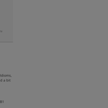
zu
 Idioms,
d a bit
 B1