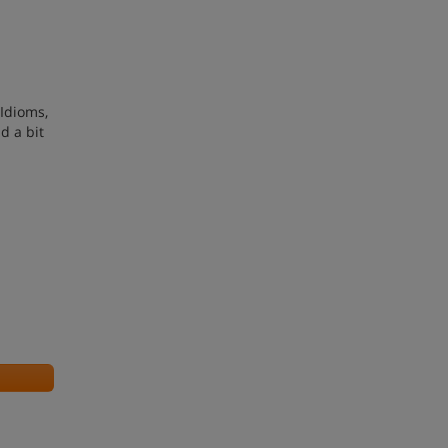
 Idioms,
d a bit