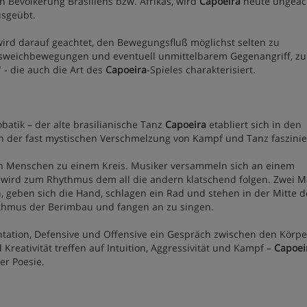
 Bevölkerung Brasiliens bzw. Afrikas, wird
Capoeira
heute ungeac
usgeübt.
wird darauf geachtet, den Bewegungsfluß möglichst selten zu
Ausweichbewegungen und eventuell unmittelbarem Gegenangriff, zu
 - die auch die Art des
Capoeira
-Spieles charakterisiert.
atik – der alte brasilianische Tanz
Capoeira
etabliert sich in den
 der fast mystischen Verschmelzung von Kampf und Tanz faszinie
von Menschen zu einem Kreis. Musiker versammeln sich an einem
g wird zum Rhythmus dem all die andern klatschend folgen. Zwei 
, geben sich die Hand, schlagen ein Rad und stehen in der Mitte d
im Rhythmus der Berimbau und fangen an zu singen.
ntation, Defensive und Offensive ein Gespräch zwischen den Körpe
Kreativität treffen auf Intuition, Aggressivität und Kampf –
Capoei
er Poesie.