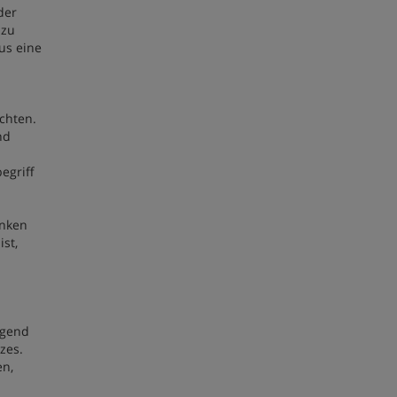
der
 zu
us eine
chten.
nd
egriff
anken
ist,
egend
zes.
en,