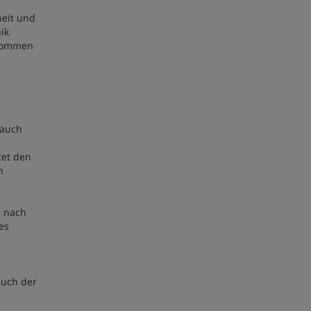
heit und
ik
 kommen
 auch
tet den
n
n nach
es
auch der