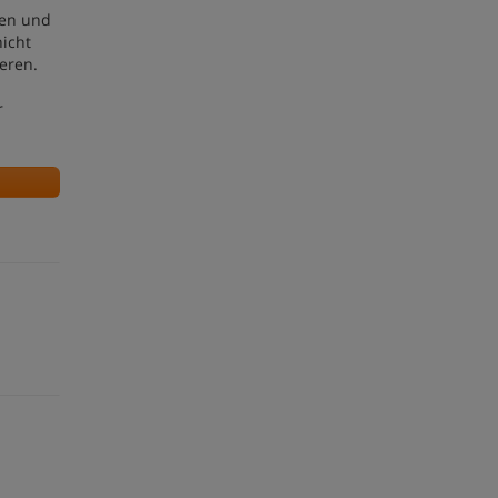
hen und
nicht
eren.
r