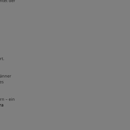
htet der
rt.
Männer
es
rn – ein
ra