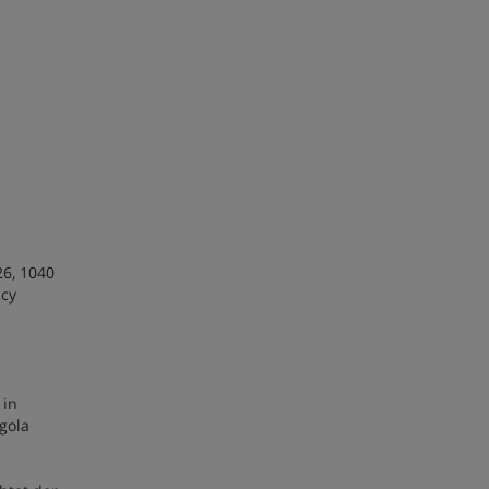
6, 1040
ncy
 in
gola