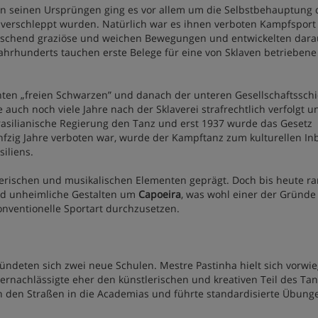
 In seinen Ursprüngen ging es vor allem um die Selbstbehauptung 
en verschleppt wurden. Natürlich war es ihnen verboten Kampfsport
 täuschend graziöse und weichen Bewegungen und entwickelten dara
Jahrhunderts tauchen erste Belege für eine von Sklaven betriebene
nten „freien Schwarzen” und danach der unteren Gesellschaftsschi
auch noch viele Jahre nach der Sklaverei strafrechtlich verfolgt u
brasilianische Regierung den Tanz und erst 1937 wurde das Gesetz
fzig Jahre verboten war, wurde der Kampftanz zum kulturellen Inb
iliens.
erischen und musikalischen Elementen geprägt. Doch bis heute r
und unheimliche Gestalten um
Capoeira
, was wohl einer der Gründe 
onventionelle Sportart durchzusetzen.
ündeten sich zwei neue Schulen. Mestre Pastinha hielt sich vorwi
ernachlässigte eher den künstlerischen und kreativen Teil des Tan
n den Straßen in die Academias und führte standardisierte Übung