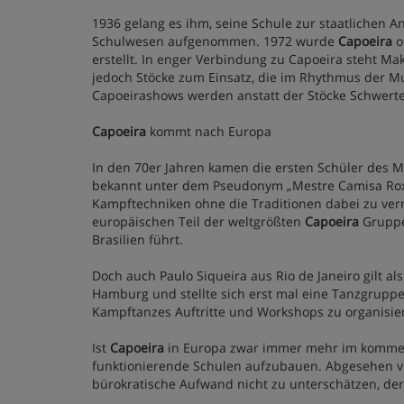
1936 gelang es ihm, seine Schule zur staatlichen 
Schulwesen aufgenommen. 1972 wurde
Capoeira
o
erstellt. In enger Verbindung zu Capoeira steht M
jedoch Stöcke zum Einsatz, die im Rhythmus der 
Capoeirashows werden anstatt der Stöcke Schwert
Capoeira
kommt nach Europa
In den 70er Jahren kamen die ersten Schüler des M
bekannt unter dem Pseudonym „Mestre Camisa Roxa“
Kampftechniken ohne die Traditionen dabei zu vern
europäischen Teil der weltgrößten
Capoeira
Gruppe
Brasilien führt.
Doch auch Paulo Siqueira aus Rio de Janeiro gilt a
Hamburg und stellte sich erst mal eine Tanzgru
Kampftanzes Auftritte und Workshops zu organisie
Ist
Capoeira
in Europa zwar immer mehr im kommen, 
funktionierende Schulen aufzubauen. Abgesehen von
bürokratische Aufwand nicht zu unterschätzen, der 