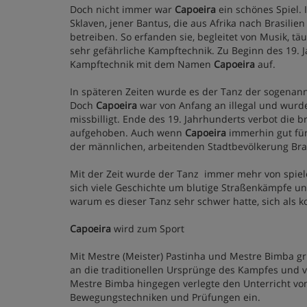
Doch nicht immer war
Capoeira
ein schönes Spiel.
Sklaven, jener Bantus, die aus Afrika nach Brasili
betreiben. So erfanden sie, begleitet von Musik,
sehr gefährliche Kampftechnik. Zu Beginn des 19. 
Kampftechnik mit dem Namen
Capoeira
auf.
In späteren Zeiten wurde es der Tanz der sogenan
Doch
Capoeira
war von Anfang an illegal und wurde 
missbilligt. Ende des 19. Jahrhunderts verbot die 
aufgehoben. Auch wenn
Capoeira
immerhin gut fün
der männlichen, arbeitenden Stadtbevölkerung Bras
Mit der Zeit wurde der Tanz immer mehr von spiel
sich viele Geschichte um blutige Straßenkämpfe 
warum es dieser Tanz sehr schwer hatte, sich als k
Capoeira
wird zum Sport
Mit Mestre (Meister) Pastinha und Mestre Bimba gr
an die traditionellen Ursprünge des Kampfes und v
Mestre Bimba hingegen verlegte den Unterricht vo
Bewegungstechniken und Prüfungen ein.