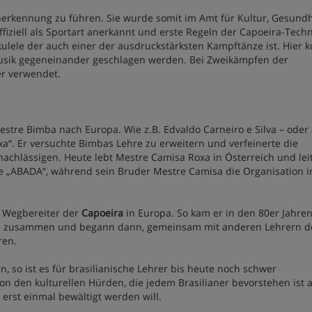
Anerkennung zu führen. Sie wurde somit im Amt für Kultur, Gesund
ffiziell als Sportart anerkannt und erste Regeln der Capoeira-Techn
akulele der auch einer der ausdruckstärksten Kampftänze ist. Hier
Musik gegeneinander geschlagen werden. Bei Zweikämpfen der
er verwendet.
estre Bimba nach Europa. Wie z.B. Edvaldo Carneiro e Silva – oder
. Er versuchte Bimbas Lehre zu erweitern und verfeinerte die
achlässigen. Heute lebt Mestre Camisa Roxa in Österreich und lei
 „ABADA“, während sein Bruder Mestre Camisa die Organisation i
ls Wegbereiter der
Capoeira
in Europa. So kam er in den 80er Jahre
ppe zusammen und begann dann, gemeinsam mit anderen Lehrern d
ren.
so ist es für brasilianische Lehrer bis heute noch schwer
 den kulturellen Hürden, die jedem Brasilianer bevorstehen ist 
erst einmal bewältigt werden will.