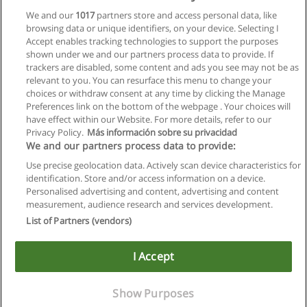
We and our
1017
partners store and access personal data, like
Master Dolmetschen
browsing data or unique identifiers, on your device. Selecting I
Universität Wien
Accept enables tracking technologies to support the purposes
shown under we and our partners process data to provide. If
Mehr Information
trackers are disabled, some content and ads you see may not be as
relevant to you. You can resurface this menu to change your
choices or withdraw consent at any time by clicking the Manage
Preferences link on the bottom of the webpage . Your choices will
have effect within our Website. For more details, refer to our
Privacy Policy.
Más información sobre su privacidad
Allgemeinen geschäftsbedingungen
We and our partners process data to provide:
Use precise geolocation data. Actively scan device characteristics for
Datenschutzpolitik
identification. Store and/or access information on a device.
Personalised advertising and content, advertising and content
In Verbindung setzen mit Educaedu
measurement, audience research and services development.
List of Partners (vendors)
Copyright © Educaedu Business S.L. - CIF : B-95610580: -
www.educaedu.at
I Accept
Show Purposes