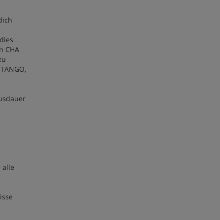
dich
 dies
en CHA
zu
, TANGO,
Ausdauer
 alle
isse