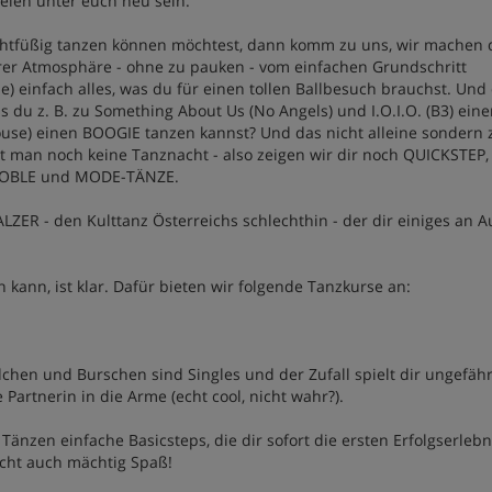
ielen unter euch neu sein.
ichtfüßig tanzen können möchtest, dann komm zu uns, wir machen 
ckerer Atmosphäre - ohne zu pauken - vom einfachen Grundschritt
ie) einfach alles, was du für einen tollen Ballbesuch brauchst. Und
s du z. B. zu Something About Us (No Angels) und I.O.I.O. (B3) ein
use) einen BOOGIE tanzen kannst? Und das nicht alleine sondern 
lt man noch keine Tanznacht - also zeigen wir dir noch QUICKSTEP
DOBLE und MODE-TÄNZE.
LZER - den Kulttanz Österreichs schlechthin - der dir einiges an 
 kann, ist klar. Dafür bieten wir folgende Tanzkurse an:
hen und Burschen sind Singles und der Zufall spielt dir ungefähr
artnerin in die Arme (echt cool, nicht wahr?).
 Tänzen einfache Basicsteps, die dir sofort die ersten Erfolgserlebn
cht auch mächtig Spaß!