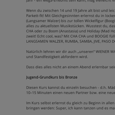
Jahr - ein Mega-Erlebnis sein kann, mag vielleicht v
Wenn du zwischen 14 und 19 Jahre alt bist und le
Parkett-fit! Mit Gleichgesinnten erlernst du in lo
(Langsamer Walzer) bis zur tollen Wickelfigur (Boog
alles zu aktuellsten Musikstücken. Wusstest du, das
CHA oder zu Boom (Anastasia) und Holiday (Mad Ho
zweit! Echt cool, was? Mit CHA CHA und BOOGIE fül
LANGSAMEN WALZER, RUMBA, SAMBA, JIVE, PASO 
Natürlich lehren wir dir auch „unseren“ WIENER WA
und Standfestigkeit abfordern wird.
Dass dies alles nicht an einem Abend erlernbar sein
Jugend-Grundkurs bis Bronze
Diesen Kurs kannst du einzeln besuchen - d.h. Mädc
10–15 Minuten einen neuen Partner bzw. eine neue P
Im Kurs selbst erlernst du gleich zu Beginn in allen
bringen werden: Super, ich kann tanzen und es ma