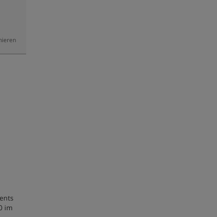
mieren
vents
0 im