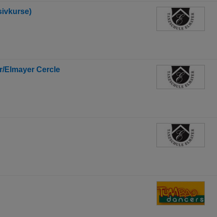
sivkurse)
r/Elmayer Cercle