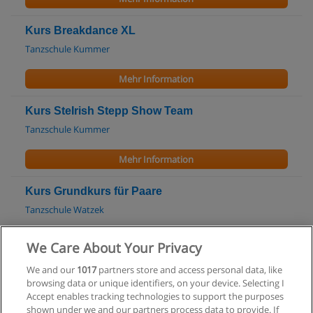
Kurs Breakdance XL
Tanzschule Kummer
Mehr Information
Kurs SteIrish Stepp Show Team
Tanzschule Kummer
Mehr Information
Kurs Grundkurs für Paare
Tanzschule Watzek
Mehr Information
We Care About Your Privacy
We and our
1017
partners store and access personal data, like
Kurs Dancefloor
browsing data or unique identifiers, on your device. Selecting I
Tanzschule Kummer
Accept enables tracking technologies to support the purposes
shown under we and our partners process data to provide. If