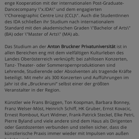
enge Kooperation mit der internationalen Post-Graduate-
Dancecompany \"x.IDA\" und dem engagierten
\"Choreographic Centre Linz (CCL)\". Auch die StudentInnen
des IDA schließen ihr Studium nach internationalem
Standard mit den akademischen Graden \"Bachelor of Arts\"
(BA) oder \"Master of Arts\" (MA) ab.
Das Studium an der
Anton Bruckner Privatuniversität
ist in
allen Bereichen eng mit dem vielfältigen Kulturleben des
Landes Oberösterreich verknüpft: bei zahllosen Konzerten,
Tanz- Theater- oder Sommeropernproduktionen sind
Lehrende, Studierende oder Absolventen als tragende Kräfte
beteiligt. Mit mehr als 300 Konzerten und Aufführungen im
Jahr ist die „Bruckneruni“ selbst einer der größten
Veranstalter in der Region.
Künstler wie Frans Brüggen, Ton Koopman, Barbara Bonney,
Franz Welser-Möst, Heinrich Schiff, HK Gruber, Ernst Kovacic,
Ernest Rombout, Kurt Widmer, Frank-Patrick Steckel, Elke Petri,
Pierre Byland und viele andere sind dem Haus als Dirigenten
oder Gastdozenten verbunden und stellen sicher, dass die
künstlerische Praxis immer wieder mit Impulsen von außen