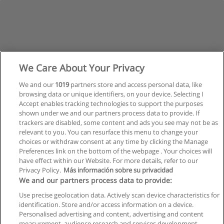
We Care About Your Privacy
1
2
3
4
5
6
Nächste
We and our
1019
partners store and access personal data, like
browsing data or unique identifiers, on your device. Selecting I
Accept enables tracking technologies to support the purposes
Seite
1
von
6
shown under we and our partners process data to provide. If
trackers are disabled, some content and ads you see may not be as
relevant to you. You can resurface this menu to change your
choices or withdraw consent at any time by clicking the Manage
Preferences link on the bottom of the webpage . Your choices will
have effect within our Website. For more details, refer to our
Privacy Policy.
Más información sobre su privacidad
Allgemeinen geschäftsbedingungen
We and our partners process data to provide:
Use precise geolocation data. Actively scan device characteristics for
Datenschutzpolitik
identification. Store and/or access information on a device.
Personalised advertising and content, advertising and content
In Verbindung setzen mit Educaedu
measurement, audience research and services development.