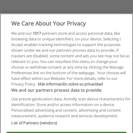
We Care About Your Privacy
We and our
1017
partners store and access personal data, like
browsing data or unique identifiers, on your device. Selecting I
Accept enables tracking technologies to support the purposes
shown under we and our partners process data to provide. If
trackers are disabled, some content and ads you see may not be as
relevant to you. You can resurface this menu to change your
choices or withdraw consent at any time by clicking the Manage
Preferences link on the bottom of the webpage . Your choices will
have effect within our Website. For more details, refer to our
Privacy Policy.
Más información sobre su privacidad
Allgemeinen geschäftsbedingungen
We and our partners process data to provide:
Use precise geolocation data. Actively scan device characteristics for
Datenschutzpolitik
identification. Store and/or access information on a device.
Personalised advertising and content, advertising and content
In Verbindung setzen mit Educaedu
measurement, audience research and services development.
List of Partners (vendors)
Copyright © Educaedu Business S.L. - CIF : B-95610580: -
www.educaedu.at