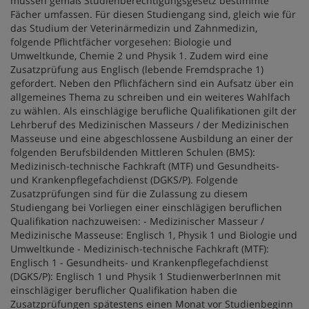
müssen gemäß Studienberechtigungsgesetz bestimmte
Fächer umfassen. Für diesen Studiengang sind, gleich wie für
das Studium der Veterinärmedizin und Zahnmedizin,
folgende Pflichtfächer vorgesehen: Biologie und
Umweltkunde, Chemie 2 und Physik 1. Zudem wird eine
Zusatzprüfung aus Englisch (lebende Fremdsprache 1)
gefordert. Neben den Pflichfächern sind ein Aufsatz über ein
allgemeines Thema zu schreiben und ein weiteres Wahlfach
zu wählen. Als einschlägige berufliche Qualifikationen gilt der
Lehrberuf des Medizinischen Masseurs / der Medizinischen
Masseuse und eine abgeschlossene Ausbildung an einer der
folgenden Berufsbildenden Mittleren Schulen (BMS):
Medizinisch-technische Fachkraft (MTF) und Gesundheits-
und Krankenpflegefachdienst (DGKS/P). Folgende
Zusatzprüfungen sind für die Zulassung zu diesem
Studiengang bei Vorliegen einer einschlägigen beruflichen
Qualifikation nachzuweisen: - Medizinischer Masseur /
Medizinische Masseuse: Englisch 1, Physik 1 und Biologie und
Umweltkunde - Medizinisch-technische Fachkraft (MTF):
Englisch 1 - Gesundheits- und Krankenpflegefachdienst
(DGKS/P): Englisch 1 und Physik 1 StudienwerberInnen mit
einschlägiger beruflicher Qualifikation haben die
Zusatzprüfungen spätestens einen Monat vor Studienbeginn