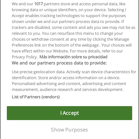
We and our
1017
partners store and access personal data, like
Bachelor Architektur
browsing data or unique identifiers, on your device. Selecting I
Technische Universität Graz
Accept enables tracking technologies to support the purposes
shown under we and our partners process data to provide. If
Mehr Information
trackers are disabled, some content and ads you see may not be as
relevant to you. You can resurface this menu to change your
choices or withdraw consent at any time by clicking the Manage
Preferences link on the bottom of the webpage . Your choices will
have effect within our Website. For more details, refer to our
Privacy Policy.
Más información sobre su privacidad
Allgemeinen geschäftsbedingungen
We and our partners process data to provide:
Use precise geolocation data. Actively scan device characteristics for
Datenschutzpolitik
identification. Store and/or access information on a device.
Personalised advertising and content, advertising and content
In Verbindung setzen mit Educaedu
measurement, audience research and services development.
List of Partners (vendors)
Copyright © Educaedu Business S.L. - CIF : B-95610580: -
www.educaedu.at
I Accept
Show Purposes