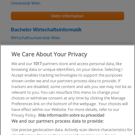
Universität Wien
Mehr Information
Bachelor Wirtschaftsinformatik
Wirtschaftsuniversität Wien
Mehr Information
We Care About Your Privacy
We and our
1017
partners store and access personal data, like
Master Wirtschaftsinformatik
browsing data or unique identifiers, on your device. Selecting I
Wirtschaftsuniversität Wien
Accept enables tracking technologies to support the purposes
shown under we and our partners process data to provide. If
Mehr Information
trackers are disabled, some content and ads you see may not be as
relevant to you. You can resurface this menu to change your
choices or withdraw consent at any time by clicking the Manage
Preferences link on the bottom of the webpage . Your choices will
have effect within our Website. For more details, refer to our
Privacy Policy.
Más información sobre su privacidad
Allgemeinen geschäftsbedingungen
We and our partners process data to provide:
Use precise geolocation data. Actively scan device characteristics for
Datenschutzpolitik