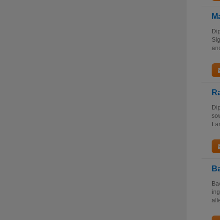
Ma
Dip
Sig
and
R
Dip
so
La
Ba
Bac
in
all