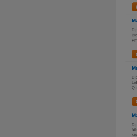
Ma
Dip
Bio
Phy
Ma
Dip
Le
Qua
Ma
Dip
öff
Mas