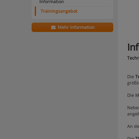
Information
Trainingsangebot
Mehr Information
In
Techn
Die
T
größt
Die M
Neben
angeb
An d
Die
T