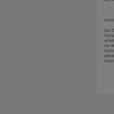
Forsc
Das Z
Diszi
erlau
der W
innov
attrak
inten