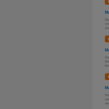
Ma
Dip
sic
an
Ma
Dip
Beh
Beh
Ma
Dip
opt
ste