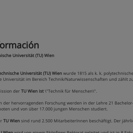
formación
ische Universität (TU) Wien
echnische Universität (TU) Wien
wurde 1815 als k. k. polytechnisches
e Universität im Bereich Technik/Naturwissenschaften und zählt 
ission der
TU Wien ist
\"Technik für Menschen\".
 der hervorragenden Forschung werden in der Lehre 21 Bachelor-,
oten und von über 17.000 jungen Menschen studiert.
er
TU Wien
sind rund 2.500 MitarbeiterInnen beschäftigt. Der jährl
U Wien
wird von einem 5köpfigen Rektorat geleitet und ist in 8 Faku