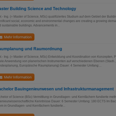
ster Building Science and Technology
l.- Ing. (= Master of Science, MSc) qualifiziertes Studium auf dem Gebiet der Buil
nificant social, economic and environmental changes are creating a growing dema
 sustainable buildings. Advancements in...
Mehr Information
aumplanung und Raumordnung
l.- Ing. (= Master of Science, MSc) Entwicklung und Koordination von Konzepten
wie Anwendung von planerischen Instrumenten auf verschiedenen Ebenen (Stadt-,
ndesplanung, Europäische Raumplanung) Dauer: 4 Semester Umfang:...
Mehr Information
chelor Bauingenieurwesen und Infrastrukturmanagement
helor of Science (BSc) Vermittlung in Grundlagen- und Kernfächern fundierte met
genieurwissenschaftliche Kenntnisse Dauer: 6 Semester Umfang: 180 ECTS Im Bac
em in Grundlagen- und Kernfächern fundierte...