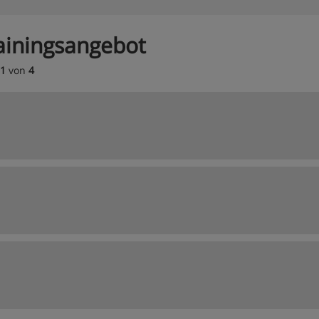
ainingsangebot
1
von
4