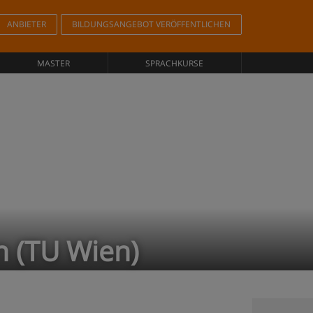
ANBIETER
BILDUNGSANGEBOT VERÖFFENTLICHEN
MASTER
SPRACHKURSE
n (TU Wien)