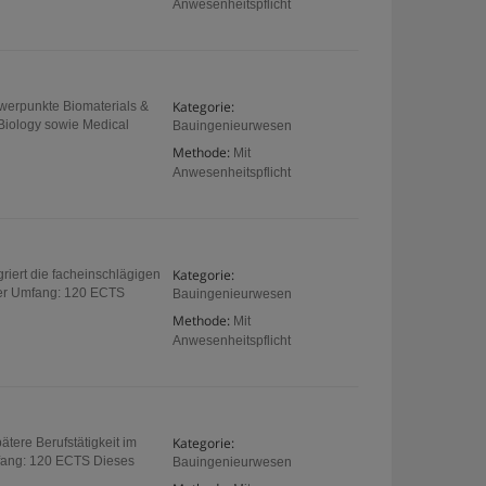
Anwesenheitspflicht
Kategorie:
hwerpunkte Biomaterials &
Biology sowie Medical
Bauingenieurwesen
Methode:
Mit
Anwesenheitspflicht
Kategorie:
riert die facheinschlägigen
ster Umfang: 120 ECTS
Bauingenieurwesen
Methode:
Mit
Anwesenheitspflicht
Kategorie:
ätere Berufstätigkeit im
mfang: 120 ECTS Dieses
Bauingenieurwesen