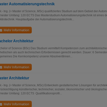
ster Automatisierungstechnik
l.- Ing. (= Master of Science, MSc) qualifiziertes Studium auf dem Gebiet der Auto
ester Umfang: 120 ECTS Das Masterstudium Automatisierungstechnik ist eines der
ktrotechnik. Hauptaufgabe der Automatisierungstechnik...
Mehr Information
chelor Architektur
helor of Science (BSc) Das Studium vermittelt Kompetenzen zum architektonische
hetischen als auch technischen Erfordernissen gerecht werden. Dauer: 6 Semest
gemeines Die Kernkompetenz unserer AbsolventInnen...
Mehr Information
ster Architektur
l.- Ing. (= Master of Science, MSc) Entwickeln gestalterischer Lösungen für archit
ücksichtigung künstlerischer, technischer, sozialer, ökonomischer und ökologische
ester Umfang: 120 ECTS Qualifikationsprofil...
Mehr Information