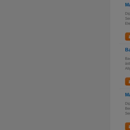
Ma
Dip
Sem
Ele
Ba
Bac
äst
All
Ma
Dip
Ber
Sem