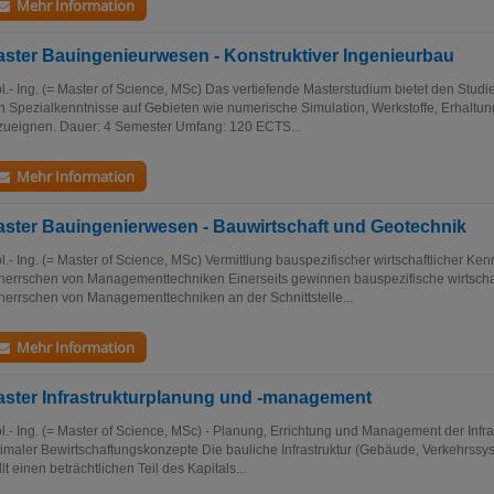
Mehr Information
ster Bauingenieurwesen - Konstruktiver Ingenieurbau
l.- Ing. (= Master of Science, MSc) Das vertiefende Masterstudium bietet den Studi
h Spezialkenntnisse auf Gebieten wie numerische Simulation, Werkstoffe, Erhaltun
zueignen. Dauer: 4 Semester Umfang: 120 ECTS...
Mehr Information
ster Bauingenierwesen - Bauwirtschaft und Geotechnik
l.- Ing. (= Master of Science, MSc) Vermittlung bauspezifischer wirtschaftlicher Ke
errschen von Managementtechniken Einerseits gewinnen bauspezifische wirtscha
errschen von Managementtechniken an der Schnittstelle...
Mehr Information
ster Infrastrukturplanung und -management
l.- Ing. (= Master of Science, MSc) - Planung, Errichtung und Management der Infras
imaler Bewirtschaftungskonzepte Die bauliche Infrastruktur (Gebäude, Verkehrssy
llt einen beträchtlichen Teil des Kapitals...