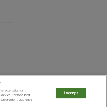
:
haracteristics for
I Accept
a device. Personalised
mit Educaedu
 measurement, audience