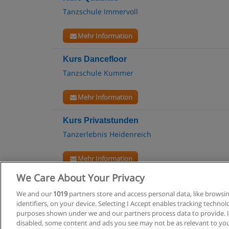
Tanzschule Immervoll
Mehr Information
Kurs Dancefloor
Tanzschule Kummer
Mehr Information
Kurs Privatstunden
Tanzerlebnis Heidenreich
Mehr Information
We Care About Your Privacy
We and our
1019
partners store and access personal data, like browsi
identifiers, on your device. Selecting I Accept enables tracking techno
Allgemeine
purposes shown under we and our partners process data to provide. If
disabled, some content and ads you see may not be as relevant to you