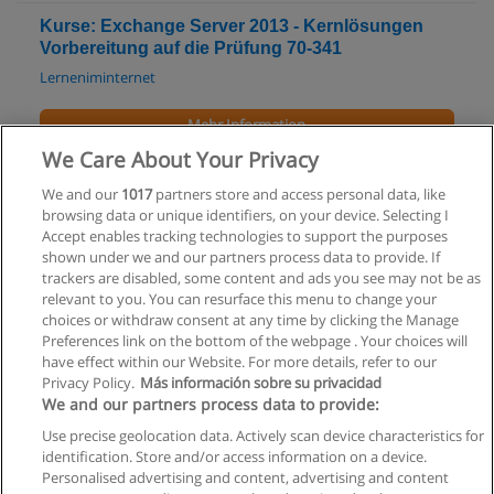
Kurse: Exchange Server 2013 - Kernlösungen
Vorbereitung auf die Prüfung 70-341
Lerneniminternet
Mehr Information
We Care About Your Privacy
Kurse: Vorbereitung auf die Prüfung zum MCSE
We and our
1017
partners store and access personal data, like
Messaging (Exchange Server)
browsing data or unique identifiers, on your device. Selecting I
Lerneniminternet
Accept enables tracking technologies to support the purposes
shown under we and our partners process data to provide. If
Mehr Information
trackers are disabled, some content and ads you see may not be as
relevant to you. You can resurface this menu to change your
choices or withdraw consent at any time by clicking the Manage
Preferences link on the bottom of the webpage . Your choices will
have effect within our Website. For more details, refer to our
Privacy Policy.
Más información sobre su privacidad
Allgemeinen geschäftsbedingungen
We and our partners process data to provide:
Use precise geolocation data. Actively scan device characteristics for
Datenschutzpolitik
identification. Store and/or access information on a device.
Personalised advertising and content, advertising and content
In Verbindung setzen mit Educaedu