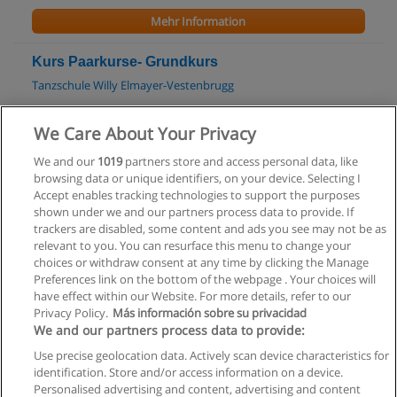
Mehr Information
Kurs Paarkurse- Grundkurs
Tanzschule Willy Elmayer-Vestenbrugg
Mehr Information
We Care About Your Privacy
We and our
1019
partners store and access personal data, like
Kurs Afro Cubano - Anfängerkurs
browsing data or unique identifiers, on your device. Selecting I
Latin Show- & Dance Company
Accept enables tracking technologies to support the purposes
shown under we and our partners process data to provide. If
Mehr Information
trackers are disabled, some content and ads you see may not be as
relevant to you. You can resurface this menu to change your
choices or withdraw consent at any time by clicking the Manage
Preferences link on the bottom of the webpage . Your choices will
have effect within our Website. For more details, refer to our
Privacy Policy.
Más información sobre su privacidad
Allgemeinen geschäftsbedingungen
We and our partners process data to provide:
Use precise geolocation data. Actively scan device characteristics for
Datenschutzpolitik
identification. Store and/or access information on a device.
Personalised advertising and content, advertising and content
In Verbindung setzen mit Educaedu