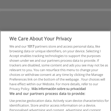
We Care About Your Privacy
We and our
1017
partners store and access personal data, like
browsing data or unique identifiers, on your device. Selecting I
Accept enables tracking technologies to support the purposes
shown under we and our partners process data to provide. If
trackers are disabled, some content and ads you see may not be as
relevant to you. You can resurface this menu to change your
choices or withdraw consent at any time by clicking the Manage
Preferences link on the bottom of the webpage . Your choices will
have effect within our Website. For more details, refer to our
Privacy Policy.
Más información sobre su privacidad
Allgemeinen geschäftsbedingungen
We and our partners process data to provide:
Use precise geolocation data. Actively scan device characteristics for
Datenschutzpolitik
identification. Store and/or access information on a device.
Personalised advertising and content, advertising and content
In Verbindung setzen mit Educaedu