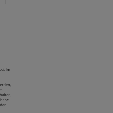
st, im
werden,
es
halten,
sehene
 den