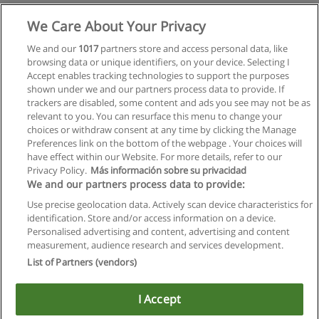
Mehr Information
We Care About Your Privacy
We and our
1017
partners store and access personal data, like
Musiktherapie
browsing data or unique identifiers, on your device. Selecting I
IMC Fachhochschule Krems
Accept enables tracking technologies to support the purposes
shown under we and our partners process data to provide. If
Mehr Information
trackers are disabled, some content and ads you see may not be as
relevant to you. You can resurface this menu to change your
choices or withdraw consent at any time by clicking the Manage
Preferences link on the bottom of the webpage . Your choices will
have effect within our Website. For more details, refer to our
Privacy Policy.
Más información sobre su privacidad
Allgemeinen geschäftsbedingungen
We and our partners process data to provide:
Use precise geolocation data. Actively scan device characteristics for
Datenschutzpolitik
identification. Store and/or access information on a device.
Personalised advertising and content, advertising and content
In Verbindung setzen mit Educaedu
measurement, audience research and services development.
List of Partners (vendors)
Copyright © Educaedu Business S.L. - CIF : B-95610580: -
www.educaedu.at
I Accept