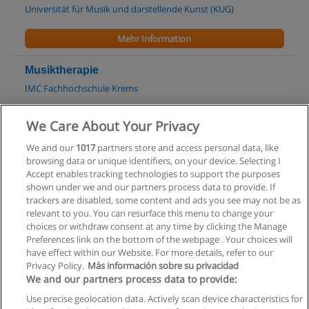
Universität für Musik und darstellende Kunst (KUG)
Mehr Information
Musiktherapie
IMC Fachhochschule Krems
Mehr Information
We Care About Your Privacy
We and our
1017
partners store and access personal data, like
Kurs Animationen erstellen
browsing data or unique identifiers, on your device. Selecting I
E-Lisa Academy: E-Learning Netzwerk
Accept enables tracking technologies to support the purposes
shown under we and our partners process data to provide. If
Mehr Information
trackers are disabled, some content and ads you see may not be as
relevant to you. You can resurface this menu to change your
choices or withdraw consent at any time by clicking the Manage
Preferences link on the bottom of the webpage . Your choices will
have effect within our Website. For more details, refer to our
Privacy Policy.
Más información sobre su privacidad
Allgemeinen geschäftsbedingungen
We and our partners process data to provide:
Use precise geolocation data. Actively scan device characteristics for
Datenschutzpolitik