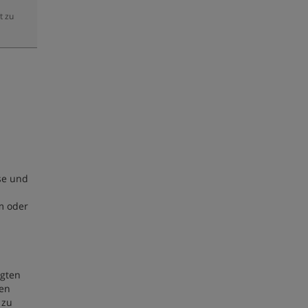
t zu
se und
m oder
egten
ben
 zu