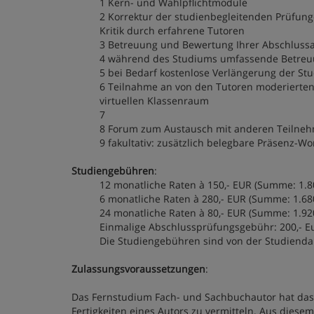
1 Kern- und Wahlpflichtmodule
2 Korrektur der studienbegleitenden Prüfung
Kritik durch erfahrene Tutoren
3 Betreuung und Bewertung Ihrer Abschluss
4 während des Studiums umfassende Betreuu
5 bei Bedarf kostenlose Verlängerung der S
6 Teilnahme an von den Tutoren moderierte
virtuellen Klassenraum
7
8 Forum zum Austausch mit anderen Teilne
9 fakultativ: zusätzlich belegbare Präsenz-W
Studiengebühren
:
12 monatliche Raten à 150,- EUR (Summe: 1.8
6 monatliche Raten à 280,- EUR (Summe: 1.68
24 monatliche Raten à 80,- EUR (Summe: 1.92
Einmalige Abschlussprüfungsgebühr: 200,- 
Die Studiengebühren sind von der Studiend
Zulassungsvoraussetzungen
:
Das Fernstudium Fach- und Sachbuchautor hat das Z
Fertigkeiten eines Autors zu vermitteln. Aus dies