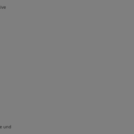
ive
se und