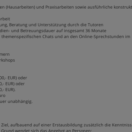
en (Hausarbeiten) und Praxisarbeiten sowie ausführliche konstrukt
arbeit
ng, Beratung und Unterstützung durch die Tutoren
tudien- und Betreuungsdauer auf insgesamt 36 Monate
n themenspezifischen Chats und an den Online-Sprechstunden im
hmern
orkshops
00,- EUR) oder
0,- EUR) oder
0,- EUR).
Euro
auer unabhängig.
iel, aufbauend auf einer Erstausbildung zusätzlich die Kenntnis
em Grund wendet sich das Angebot an Personen: