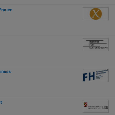
Frauen
siness
t