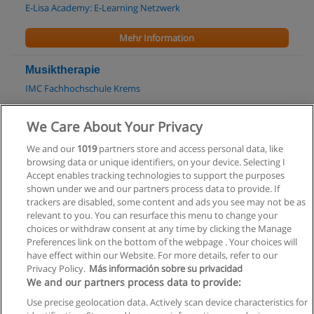
E-Lisa Academy: E-Learning Netzwerk
Mehr Information
Musiktherapie
IMC Fachhochschule Krems
Mehr Information
We Care About Your Privacy
We and our
1019
partners store and access personal data, like
Kurs Bilder drucken –Monotypie
browsing data or unique identifiers, on your device. Selecting I
Universität für Musik und darstellende Kunst (KUG)
Accept enables tracking technologies to support the purposes
shown under we and our partners process data to provide. If
Mehr Information
trackers are disabled, some content and ads you see may not be as
relevant to you. You can resurface this menu to change your
choices or withdraw consent at any time by clicking the Manage
Preferences link on the bottom of the webpage . Your choices will
have effect within our Website. For more details, refer to our
Privacy Policy.
Más información sobre su privacidad
Allgemeinen geschäftsbedingungen
We and our partners process data to provide:
Use precise geolocation data. Actively scan device characteristics for
Datenschutzpolitik