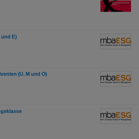
 und E)
venten (U, M und O)
ngsklasse