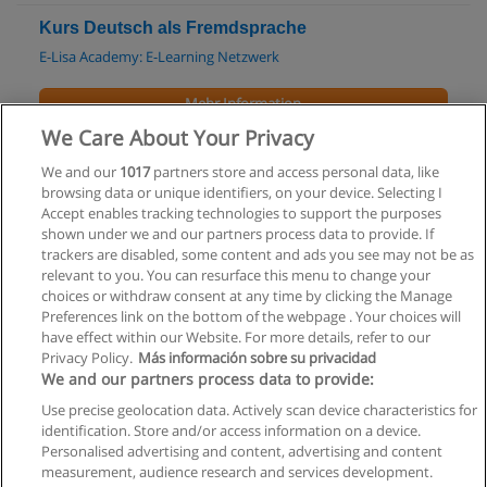
Kurs Deutsch als Fremdsprache
E-Lisa Academy: E-Learning Netzwerk
Mehr Information
We Care About Your Privacy
Sprach- und Nachhilfeunterricht mit
We and our
1017
partners store and access personal data, like
Englischlehrerin Live Online!
browsing data or unique identifiers, on your device. Selecting I
LoFaStudy Online
Accept enables tracking technologies to support the purposes
shown under we and our partners process data to provide. If
Mehr Information
trackers are disabled, some content and ads you see may not be as
relevant to you. You can resurface this menu to change your
choices or withdraw consent at any time by clicking the Manage
Preferences link on the bottom of the webpage . Your choices will
have effect within our Website. For more details, refer to our
Privacy Policy.
Más información sobre su privacidad
Allgemeinen geschäftsbedingungen
We and our partners process data to provide:
Use precise geolocation data. Actively scan device characteristics for
Datenschutzpolitik
identification. Store and/or access information on a device.
Personalised advertising and content, advertising and content
In Verbindung setzen mit Educaedu
measurement, audience research and services development.