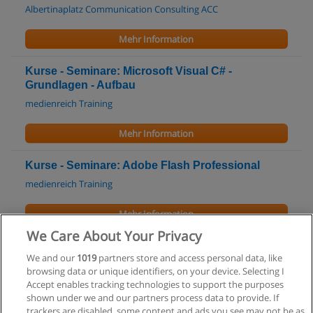
Albertinaplatz Communication Consulting ACC
Mehr Information
Kurse - Seminare: Microsoft Visual C# -
Grundlagen - Aufbau
medienreich Training
Mehr Information
Kurse - Seminare: Adobe Flash Professional
medienreich Training
Mehr Information
We Care About Your Privacy
Kurse - Seminare: Autodesk AutoCAD -
We and our
1019
partners store and access personal data, like
Fortschritt
browsing data or unique identifiers, on your device. Selecting I
medienreich Training
Accept enables tracking technologies to support the purposes
shown under we and our partners process data to provide. If
Mehr Information
trackers are disabled, some content and ads you see may not be as