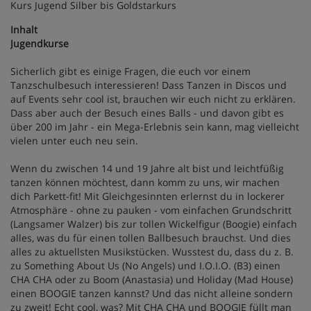
Kurs Jugend Silber bis Goldstarkurs
Inhalt
Jugendkurse
Sicherlich gibt es einige Fragen, die euch vor einem
Tanzschulbesuch interessieren! Dass Tanzen in Discos und
auf Events sehr cool ist, brauchen wir euch nicht zu erklären.
Dass aber auch der Besuch eines Balls - und davon gibt es
über 200 im Jahr - ein Mega-Erlebnis sein kann, mag vielleicht
vielen unter euch neu sein.
Wenn du zwischen 14 und 19 Jahre alt bist und leichtfüßig
tanzen können möchtest, dann komm zu uns, wir machen
dich Parkett-fit! Mit Gleichgesinnten erlernst du in lockerer
Atmosphäre - ohne zu pauken - vom einfachen Grundschritt
(Langsamer Walzer) bis zur tollen Wickelfigur (Boogie) einfach
alles, was du für einen tollen Ballbesuch brauchst. Und dies
alles zu aktuellsten Musikstücken. Wusstest du, dass du z. B.
zu Something About Us (No Angels) und I.O.I.O. (B3) einen
CHA CHA oder zu Boom (Anastasia) und Holiday (Mad House)
einen BOOGIE tanzen kannst? Und das nicht alleine sondern
zu zweit! Echt cool, was? Mit CHA CHA und BOOGIE füllt man