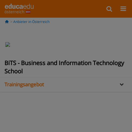
österreich
Anbieter in Österreich
BiTS - Business and Information Technology
Information
School
Trainingsangebot