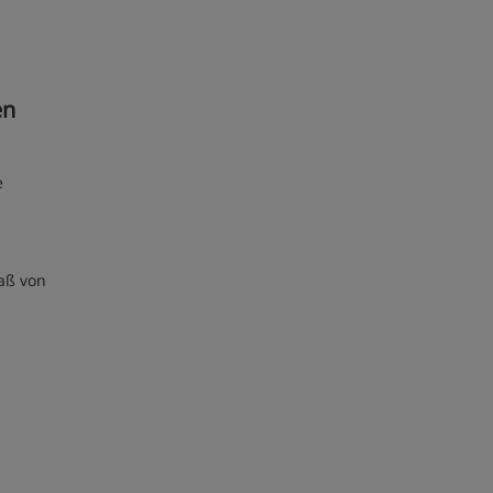
en
e
maß von