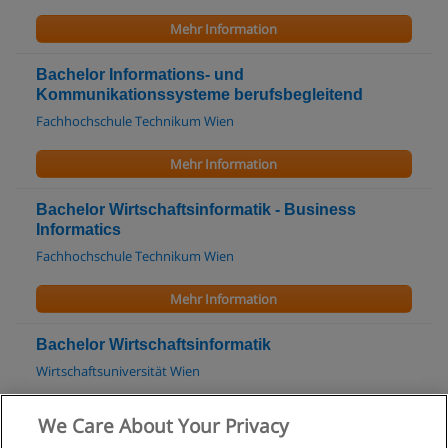
Mehr Information
Bachelor Informations- und
Kommunikationssysteme berufsbegleitend
Fachhochschule Technikum Wien
Mehr Information
Bachelor Wirtschaftsinformatik - Business
Informatics
Fachhochschule Technikum Wien
Mehr Information
Bachelor Wirtschaftsinformatik
Wirtschaftsuniversität Wien
Mehr Information
We Care About Your Privacy