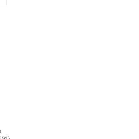
s
keit,