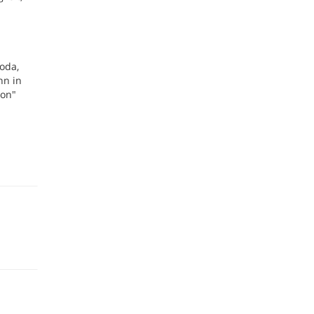
oda,
nn in
don"