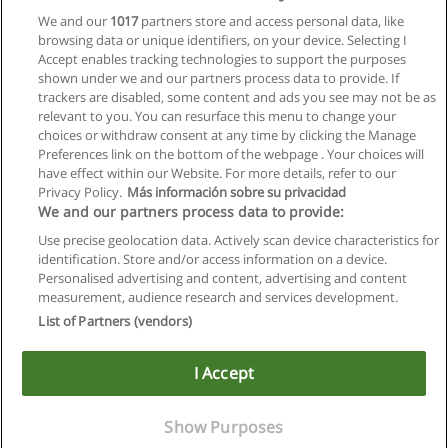
We and our
1017
partners store and access personal data, like
Kurse - Seminare: Adobe Flash Professional
browsing data or unique identifiers, on your device. Selecting I
medienreich Training
Accept enables tracking technologies to support the purposes
shown under we and our partners process data to provide. If
Mehr Information
trackers are disabled, some content and ads you see may not be as
relevant to you. You can resurface this menu to change your
choices or withdraw consent at any time by clicking the Manage
Preferences link on the bottom of the webpage . Your choices will
have effect within our Website. For more details, refer to our
Privacy Policy.
Más información sobre su privacidad
Allgemeinen geschäftsbedingungen
We and our partners process data to provide:
Use precise geolocation data. Actively scan device characteristics for
Datenschutzpolitik
identification. Store and/or access information on a device.
Personalised advertising and content, advertising and content
In Verbindung setzen mit Educaedu
measurement, audience research and services development.
List of Partners (vendors)
Copyright © Educaedu Business S.L. - CIF : B-95610580: -
www.educaedu.at
I Accept
Show Purposes