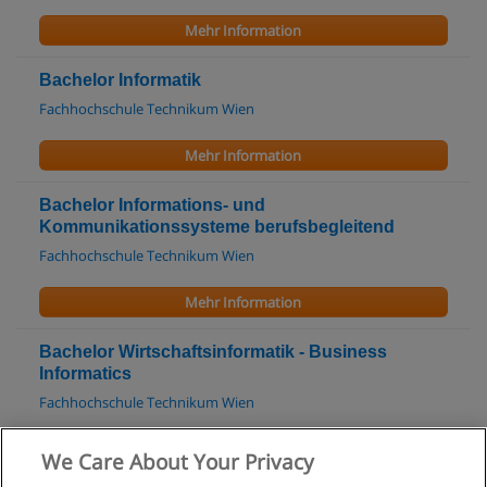
Mehr Information
Bachelor Informatik
Fachhochschule Technikum Wien
Mehr Information
Bachelor Informations- und
Kommunikationssysteme berufsbegleitend
Fachhochschule Technikum Wien
Mehr Information
Bachelor Wirtschaftsinformatik - Business
Informatics
Fachhochschule Technikum Wien
Mehr Information
We Care About Your Privacy