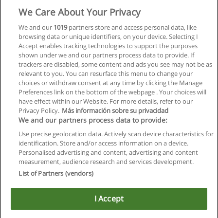
Mehr Information
We Care About Your Privacy
We and our
1019
partners store and access personal data, like
Master Wirtschaftspädagogik
browsing data or unique identifiers, on your device. Selecting I
Wirtschaftsuniversität Wien
Accept enables tracking technologies to support the purposes
shown under we and our partners process data to provide. If
Mehr Information
trackers are disabled, some content and ads you see may not be as
relevant to you. You can resurface this menu to change your
choices or withdraw consent at any time by clicking the Manage
Preferences link on the bottom of the webpage . Your choices will
have effect within our Website. For more details, refer to our
Privacy Policy.
Más información sobre su privacidad
Allgemeinen geschäftsbedingungen
We and our partners process data to provide:
Use precise geolocation data. Actively scan device characteristics for
Datenschutzpolitik
identification. Store and/or access information on a device.
Personalised advertising and content, advertising and content
In Verbindung setzen mit Educaedu
measurement, audience research and services development.
List of Partners (vendors)
Copyright © Educaedu Business S.L. - CIF : B-95610580: -
www.educaedu.at
I Accept