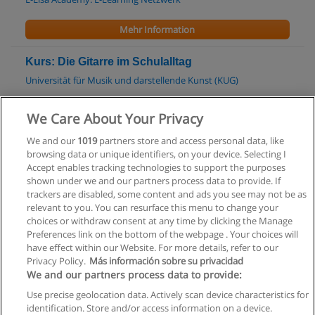
Mehr Information
Kurs: Die Gitarre im Schulalltag
Universität für Musik und darstellende Kunst (KUG)
Mehr Information
We Care About Your Privacy
We and our
1019
partners store and access personal data, like
Master Jazz
browsing data or unique identifiers, on your device. Selecting I
Universität für Musik und darstellende Kunst (KUG)
Accept enables tracking technologies to support the purposes
shown under we and our partners process data to provide. If
Mehr Information
trackers are disabled, some content and ads you see may not be as
relevant to you. You can resurface this menu to change your
choices or withdraw consent at any time by clicking the Manage
Preferences link on the bottom of the webpage . Your choices will
have effect within our Website. For more details, refer to our
Privacy Policy.
Más información sobre su privacidad
Allgemeinen geschäftsbedingungen
We and our partners process data to provide:
Use precise geolocation data. Actively scan device characteristics for
Datenschutzpolitik
identification. Store and/or access information on a device.