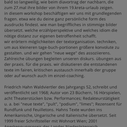
bald so langweilig, wie beim diavortrag der nachbarn, die
zum 27.mal ihre bilder von ihrem 19.kreta-urlaub zeigen.
in diesem workshop beschäftigen wir uns mit grundlegenden
fragen. etwa wie du deine ganz persönliche form des
ausdrucks findest. wie man begriffliches in stimmige bilder
übersetzt. welche erzählperspektive und welches idiom die
nötige distanz zur eigenen betroffenheit schafft.
wir erörtern möglichkeiten der textorganisation. techniken,
um aus kleineren tage-buch-portionen größere konvolute zu
gestalten. und wir gehen "neue wege" des assoziierens.
Zahlreiche übungen begleiten unseren diskurs. übungen aus
der praxis. für die praxis. wir diskutieren die entstandenen
texte im fairen, kritischen austausch innerhalb der gruppe
oder auf wunsch auch im einzel-coaching.
Friedrich Hahn Waldviertler des Jahrgangs 52, schreibt und
veröffentlicht seit 1968; Autor von 23 Büchern, 16 Hörspielen,
acht Theaterstücken bzw. Performances; Redakteurstätigkeit
u. a. bei "neue texte", "pult", "podium", "limes"; Rezensent für
Rundfunk und Feuilletons. Hahns Texte wurden ins
Amerikanische, Ungarische und Italienische übersetzt. Seit
1999 freier Schriftsteller mit Wohnort Wien; 2001
Anerkennungspreis des Landes Niederösterreich.