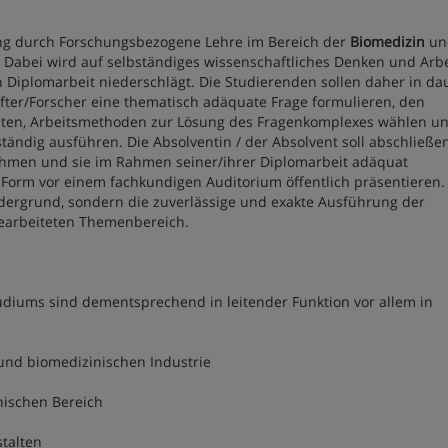
fung durch Forschungsbezogene Lehre im Bereich der
Biomedizin
un
 Dabei wird auf selbständiges wissenschaftliches Denken und Arb
n Diplomarbeit niederschlägt. Die Studierenden sollen daher in d
er/Forscher eine thematisch adäquate Frage formulieren, den
eiten, Arbeitsmethoden zur Lösung des Fragenkomplexes wählen un
ändig ausführen. Die Absolventin / der Absolvent soll abschließe
nehmen und sie im Rahmen seiner/ihrer Diplomarbeit adäquat
 Form vor einem fachkundigen Auditorium öffentlich präsentieren.
ordergrund, sondern die zuverlässige und exakte Ausführung der
bearbeiteten Themenbereich.
diums sind dementsprechend in leitender Funktion vor allem in
und biomedizinischen Industrie
nischen Bereich
talten