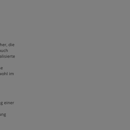
her, die
auch
lisierte
ne
wohl im
g einer
dung