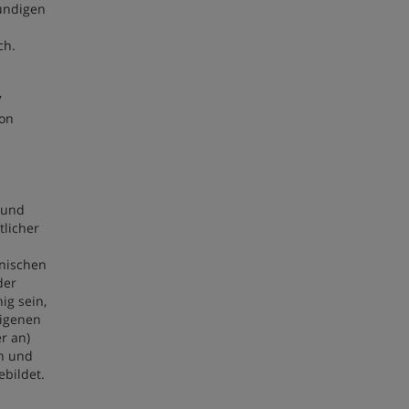
undigen
ch.
7
von
und
tlicher
inischen
der
ig sein,
eigenen
r an)
en und
ebildet.