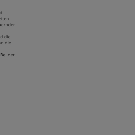
d
eiten
auernder
d die
nd die
 Bei der