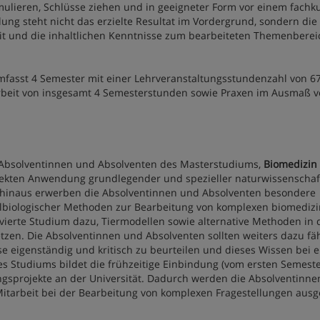
ulieren, Schlüsse ziehen und in geeigneter Form vor einem fachk
lung steht nicht das erzielte Resultat im Vordergrund, sondern die
it und die inhaltlichen Kenntnisse zum bearbeiteten Themenberei
fasst 4 Semester mit einer Lehrveranstaltungsstundenzahl von 6
arbeit von insgesamt 4 Semesterstunden sowie Praxen im Ausmaß 
Absolventinnen und Absolventen des Masterstudiums‚
Biomedizin
rekten Anwendung grundlegender und spezieller naturwissenschaf
 hinaus erwerben die Absolventinnen und Absolventen besondere
llbiologischer Methoden zur Bearbeitung von komplexen biomediz
olvierte Studium dazu, Tiermodellen sowie alternative Methoden in 
tzen. Die Absolventinnen und Absolventen sollten weiters dazu fäh
e eigenständig und kritisch zu beurteilen und dieses Wissen bei 
es Studiums bildet die frühzeitige Einbindung (vom ersten Semeste
ngsprojekte an der Universität. Dadurch werden die Absolventinn
Mitarbeit bei der Bearbeitung von komplexen Fragestellungen ausg