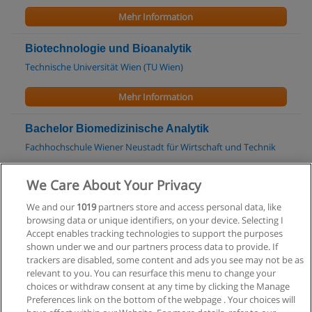
Mehr Information
Biotechnologie und Bioanalytik
Technische Universität Wien (TU Wien)
Mehr Information
Bachelor Biomedizinische Analytik
Fachhochschule Wiener Neustadt für Wirtschaft und Technik
Mehr Information
We Care About Your Privacy
We and our
1019
partners store and access personal data, like
Master Strategisches Management
browsing data or unique identifiers, on your device. Selecting I
Universität Innsbruck
Accept enables tracking technologies to support the purposes
shown under we and our partners process data to provide. If
Mehr Information
trackers are disabled, some content and ads you see may not be as
relevant to you. You can resurface this menu to change your
choices or withdraw consent at any time by clicking the Manage
Preferences link on the bottom of the webpage . Your choices will