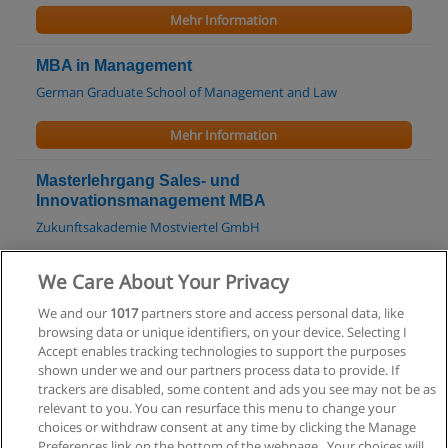
Mehr Information
MBA in Management
German Graduate School of Management and Law
Mehr Information
Masterlehrgang Sales- und
Innovationsmanagement MBA
Zukunftsakademie Mostviertel GmbH
Mehr Information
We Care About Your Privacy
We and our
1017
partners store and access personal data, like
Projektpraxis
browsing data or unique identifiers, on your device. Selecting I
Institut für Kulturkonzepte
Accept enables tracking technologies to support the purposes
shown under we and our partners process data to provide. If
Mehr Information
trackers are disabled, some content and ads you see may not be as
relevant to you. You can resurface this menu to change your
choices or withdraw consent at any time by clicking the Manage
Preferences link on the bottom of the webpage . Your choices will