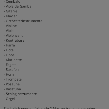
- Cembalo
- Viola da Gamba
- Gitarre
- Klavier
- Orchesterinstrumente
- Violine
- Viola
- Violoncello
- Kontrabass
- Harfe
- Flöte
- Oboe
- Klarinette
- Fagott
- Saxofon
- Horn
- Trompete
- Posaune
- Basstuba
-
Schlaginstrumente
- Orgel
Zusätzlich werden folgende 2 Masterstudien angeboten: