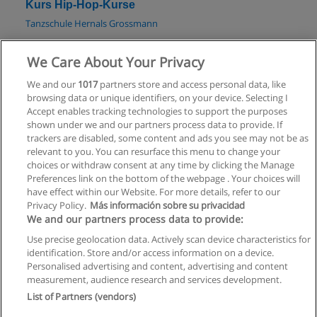
Kurs Hip-Hop-Kurse
Tanzschule Hernals Grossmann
Mehr Information
We Care About Your Privacy
We and our
1017
partners store and access personal data, like
Kurs Disco-Fox
browsing data or unique identifiers, on your device. Selecting I
Tanzschule Hernals Grossmann
Accept enables tracking technologies to support the purposes
shown under we and our partners process data to provide. If
Mehr Information
trackers are disabled, some content and ads you see may not be as
relevant to you. You can resurface this menu to change your
choices or withdraw consent at any time by clicking the Manage
Preferences link on the bottom of the webpage . Your choices will
have effect within our Website. For more details, refer to our
Privacy Policy.
Más información sobre su privacidad
Allgemeinen geschäftsbedingungen
We and our partners process data to provide:
Use precise geolocation data. Actively scan device characteristics for
Datenschutzpolitik
identification. Store and/or access information on a device.
Personalised advertising and content, advertising and content
In Verbindung setzen mit Educaedu
measurement, audience research and services development.
List of Partners (vendors)
Copyright © Educaedu Business S.L. - CIF : B-95610580: -
www.educaedu.at