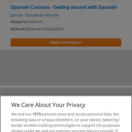
Spanish Courses - Getting around with Spanish
Join Us - Escuela de Idiomas
Kategorie:
Spanisch
Methode:
Mit Anwesenheitspflicht
Mehr Information
We Care About Your Privacy
We and our
1019
partners store and access personal data, like
browsing data or unique identifiers, on your device. Selecting I
Accept enables tracking technologies to support the purposes
shown under we and our partners process data to provide. If