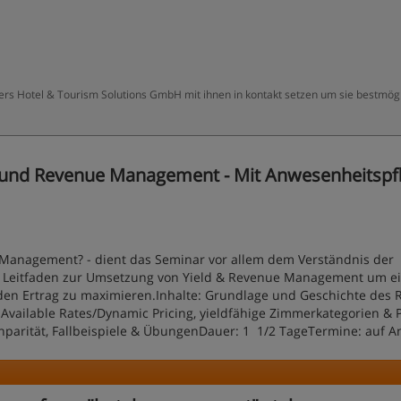
ters Hotel & Tourism Solutions GmbH mit ihnen in kontakt setzen um sie bestmögl
 und Revenue Management - Mit Anwesenheitspfli
 Management? - dient das Seminar vor allem dem Verständnis der
n Leitfaden zur Umsetzung von Yield & Revenue Management um e
den Ertrag zu maximieren.Inhalte: Grundlage und Geschichte des
Available Rates/Dynamic Pricing, yieldfähige Zimmerkategorien & P
parität, Fallbeispiele & ÜbungenDauer: 1 1/2 TageTermine: auf A