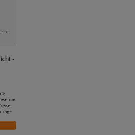
ichst
cht -
ine
 Revenue
reise,
nfrage