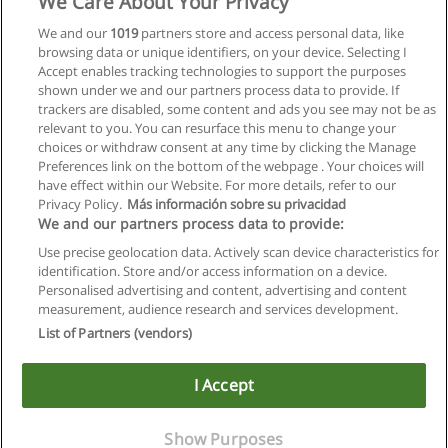
We Care About Your Privacy
We and our
1019
partners store and access personal data, like
Master in Counseling Psychology
browsing data or unique identifiers, on your device. Selecting I
Webster University Vienna
Accept enables tracking technologies to support the purposes
shown under we and our partners process data to provide. If
Mehr Information
trackers are disabled, some content and ads you see may not be as
relevant to you. You can resurface this menu to change your
choices or withdraw consent at any time by clicking the Manage
Preferences link on the bottom of the webpage . Your choices will
have effect within our Website. For more details, refer to our
Privacy Policy.
Más información sobre su privacidad
Allgemeinen geschäftsbedingungen
We and our partners process data to provide:
Use precise geolocation data. Actively scan device characteristics for
Datenschutzpolitik
identification. Store and/or access information on a device.
Personalised advertising and content, advertising and content
In Verbindung setzen mit Educaedu
measurement, audience research and services development.
List of Partners (vendors)
Copyright © Educaedu Business S.L. - CIF : B-95610580: -
www.educaedu.at
I Accept
Show Purposes