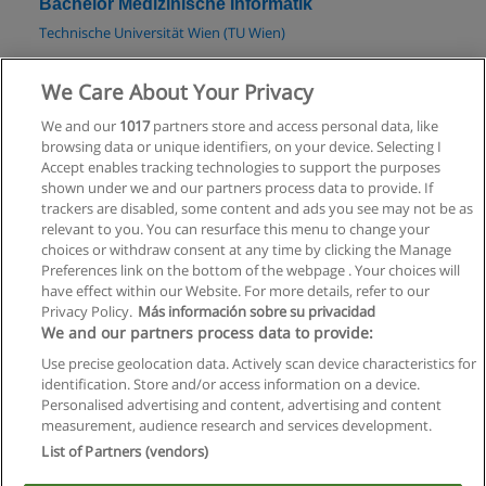
Bachelor Medizinische Informatik
Technische Universität Wien (TU Wien)
Mehr Information
We Care About Your Privacy
We and our
1017
partners store and access personal data, like
Bachelor Wirtschaftsinformatik
browsing data or unique identifiers, on your device. Selecting I
Wirtschaftsuniversität Wien
Accept enables tracking technologies to support the purposes
shown under we and our partners process data to provide. If
Mehr Information
trackers are disabled, some content and ads you see may not be as
relevant to you. You can resurface this menu to change your
choices or withdraw consent at any time by clicking the Manage
Preferences link on the bottom of the webpage . Your choices will
have effect within our Website. For more details, refer to our
Privacy Policy.
Más información sobre su privacidad
Allgemeinen geschäftsbedingungen
We and our partners process data to provide:
Use precise geolocation data. Actively scan device characteristics for
Datenschutzpolitik
identification. Store and/or access information on a device.
Personalised advertising and content, advertising and content
In Verbindung setzen mit Educaedu
measurement, audience research and services development.
List of Partners (vendors)
Copyright © Educaedu Business S.L. - CIF : B-95610580: -
www.educaedu.at