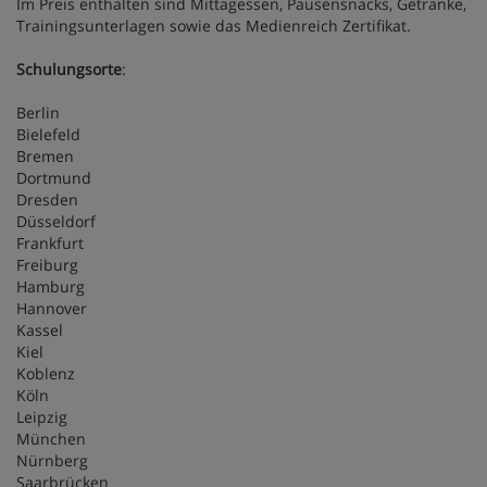
Im Preis enthalten sind Mittagessen, Pausensnacks, Getränke,
Trainingsunterlagen sowie das Medienreich Zertifikat.
Schulungsorte
:
Berlin
Bielefeld
Bremen
Dortmund
Dresden
Düsseldorf
Frankfurt
Freiburg
Hamburg
Hannover
Kassel
Kiel
Koblenz
Köln
Leipzig
München
Nürnberg
Saarbrücken