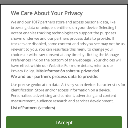
Mehr Information
We Care About Your Privacy
We and our
1017
partners store and access personal data, like
Bachelor Data Engineering & Statistics
browsing data or unique identifiers, on your device. Selecting I
Technische Universität Wien (TU Wien)
Accept enables tracking technologies to support the purposes
shown under we and our partners process data to provide. If
Mehr Information
trackers are disabled, some content and ads you see may not be as
relevant to you. You can resurface this menu to change your
choices or withdraw consent at any time by clicking the Manage
Preferences link on the bottom of the webpage . Your choices will
have effect within our Website. For more details, refer to our
Privacy Policy.
Más información sobre su privacidad
Allgemeinen geschäftsbedingungen
We and our partners process data to provide:
Use precise geolocation data. Actively scan device characteristics for
Datenschutzpolitik
identification. Store and/or access information on a device.
Personalised advertising and content, advertising and content
In Verbindung setzen mit Educaedu
measurement, audience research and services development.
List of Partners (vendors)
Copyright © Educaedu Business S.L. - CIF : B-95610580: -
www.educaedu.at
I Accept