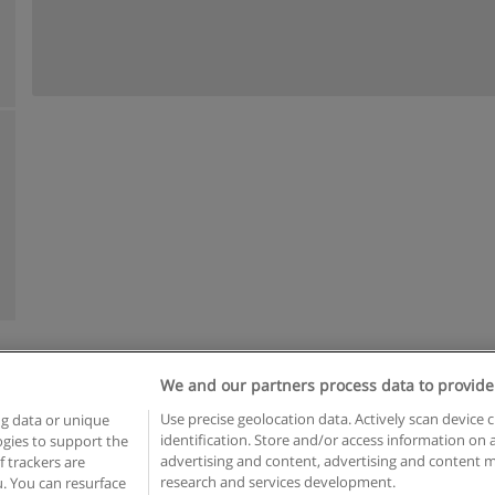
We and our partners process data to provide
n geschäftsbedingungen
Datenschutzpolitik
In Verbindung setzen 
Use precise geolocation data. Actively scan device c
ng data or unique
identification. Store and/or access information on 
logies to support the
Copyright © Educaedu Business S.L. - CIF : B-95610580: -
www.educaedu.at
advertising and content, advertising and content
 trackers are
research and services development.
. You can resurface