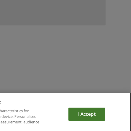
:
mit Educaedu
haracteristics for
I Accept
a device. Personalised
 measurement, audience