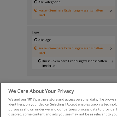
Alle kategorien
Kurse - Seminare Erziehungswissenschaften
Tirol
Lage
Alle lage
Kurse - Seminare Erziehungswissenschaften
Tirol
Kurse - Seminare Erziehungswissenschaften
2
Innsbruck
We Care About Your Privacy
Allgemeine
We and our
1017
partners store and access personal data, like browsi
identifiers, on your device. Selecting I Accept enables tracking techno
purposes shown under we and our partners process data to provide. If
disabled, some content and ads you see may not be as relevant to you