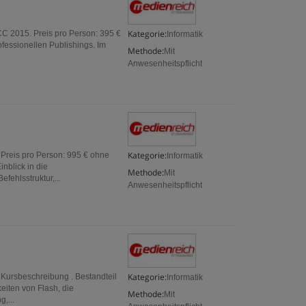
Kategorie:
CC 2015. Preis pro Person: 395 €
Informatik
fessionellen Publishings. Im
Methode:
Mit
Anwesenheitspflicht
Kategorie:
Preis pro Person: 995 € ohne
Informatik
nblick in die
Methode:
Mit
fehlsstruktur,...
Anwesenheitspflicht
Kategorie:
 Kursbeschreibung . Bestandteil
Informatik
iten von Flash, die
Methode:
Mit
,...