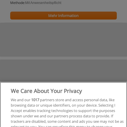
Methode:
Mit Anwesenheitspflicht
Mehr Information
We Care About Your Privacy
We and our
1017
partners store and access personal data, like
browsing data or unique identifiers, on your device. Selecting I
Accept enables tracking technologies to support the purposes
shown under we and our partners process data to provide. If
trackers are disabled, some content and ads you see may not be as
relevant to you. You can resurface this menu to change your