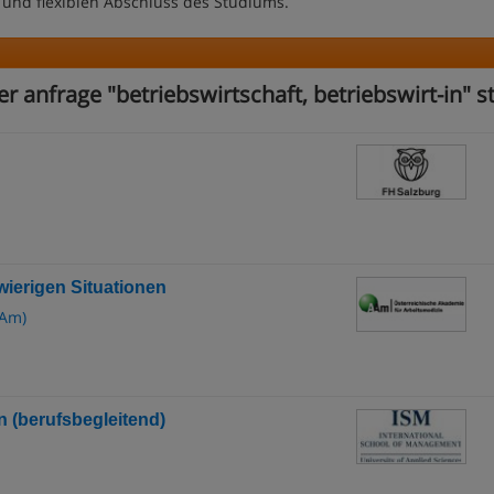
 und flexiblen Abschluss des Studiums.
er anfrage "betriebswirtschaft, betriebswirt-in" 
hwierigen Situationen
AAm)
n (berufsbegleitend)