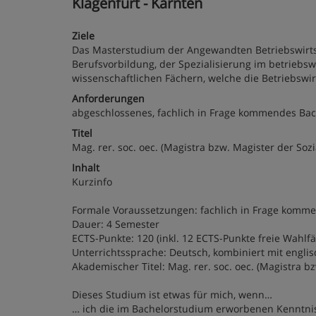
Klagenfurt - Kärnten
Ziele
Das Masterstudium der Angewandten Betriebswirtsch
Berufsvorbildung, der Spezialisierung im betriebsw
wissenschaftlichen Fächern, welche die Betriebswir
Anforderungen
abgeschlossenes, fachlich in Frage kommendes Ba
Titel
Mag. rer. soc. oec. (Magistra bzw. Magister der Soz
Inhalt
Kurzinfo
Formale Voraussetzungen: fachlich in Frage komm
Dauer: 4 Semester
ECTS-Punkte: 120 (inkl. 12 ECTS-Punkte freie Wahlf
Unterrichtssprache: Deutsch, kombiniert mit engli
Akademischer Titel: Mag. rer. soc. oec. (Magistra b
Dieses Studium ist etwas für mich, wenn…
… ich die im Bachelorstudium erworbenen Kenntnis