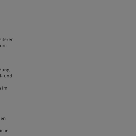
eiteren
dium
dung;
l- und
m im
den
iche