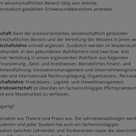
im wissenschaftlichen Bereich tätig sein möchte.
helorstudium gewählten Schwerpunktbereichen anstrebe.
schaft
dient der praxisorientierten, wissenschaftlich gestützten
irtschaftlichen Bereich und der Vertiefung des Wissens in jenen w
tschaftslehre
sinnvoll ergänzen. Zusätzlich werden im Masterstu
 behandelt. In den gebundenen Wahlfächern sind zwei bzw. drei
einer Vertiefung in einem ergänzenden Wahlfach aus folgenden
inanzierung-, Geld- und Kreditwesen; Betriebliches Finanz- und
ernehmensführung; Innovationsmanagement und Unternehmensgrün
ale und internationale Rechnungslegung; Organisations-, Persona
schaftslehre
; Produktions-, Logistik- und Umweltmanagement.
triebswirtschaft
ist überdies ein facheinschlägiges Pflichtpraktiku
d eine Masterarbeit zu verfassen.
gartig?
ination aus Theorie und Praxis aus. Die Lehrveranstaltungen wer
Studentin und jeder Student hat auch ein facheinschlägiges
ikation zwischen Lehrenden und Studierenden sowie die übersichtl