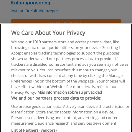
Kultursponsoring
Institut für Kulturkonzepte
Mehr Information
We Care About Your Privacy
Bachelor European Economy and Business
We and our
1019
partners store and access personal data, like
Management
browsing data or unique identifiers, on your device. Selecting I
Fachhochschule des BFI Wien
Accept enables tracking technologies to support the purposes
shown under we and our partners process data to provide. If
Mehr Information
trackers are disabled, some content and ads you see may not be as
relevant to you. You can resurface this menu to change your
choices or withdraw consent at any time by clicking the Manage
Preferences link on the bottom of the webpage . Your choices will
have effect within our Website. For more details, refer to our
Privacy Policy.
Más información sobre su privacidad
Allgemeinen geschäftsbedingungen
We and our partners process data to provide:
Use precise geolocation data. Actively scan device characteristics for
Datenschutzpolitik
identification. Store and/or access information on a device.
Personalised advertising and content, advertising and content
In Verbindung setzen mit Educaedu
measurement, audience research and services development.
List of Partners (vendors)